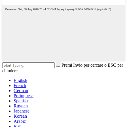
Premi Invio per cercare o ESC per
chiudere
English
French
German
Portuguese
Spanish
Russian
Japanese
Korean
Arabic
Irish