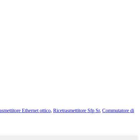
asmettitore Ethernet ottico
,
Ricetrasmettitore Sfp Sr
,
Commutatore di