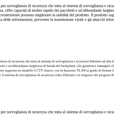
er sorveglianza di sicurezza che mira al sistema di sorveglianza e sicu
zza, offre capacità di inoltro rapido dei pacchetti e un'abbondante larg
a sovratensione possono migliorare la stabilità del prodotto. Il prodot
za delle informazioni, prevenire la trasmissione virale e gli attacchi inf
anza di sicurezza che mira al sistema di sorveglianza e sicurezza Ethernet ad alta d
chetti e un'abbondante larghezza di banda del backplane, che garantisce immagini chi
dotto supporta un modello CCTV chiave, con la funzione VLAN in grado di frenare la 
e il sistema di sorveglianza di sicurezza video Ethernet e le esigenze del progetto E
er sorveglianza di sicurezza che mira al sistema di sorveglianza e sicu