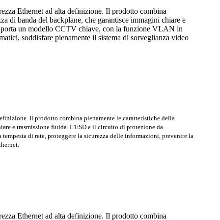
rezza Ethernet ad alta definizione. Il prodotto combina
hezza di banda del backplane, che garantisce immagini chiare e
to supporta un modello CCTV chiave, con la funzione VLAN in
ormatici, soddisfare pienamente il sistema di sorveglianza video
efinizione. Il prodotto combina pienamente le caratteristiche della
are e trasmissione fluida. L'ESD e il circuito di protezione da
tempesta di rete, proteggere la sicurezza delle informazioni, prevenire la
thernet.
rezza Ethernet ad alta definizione. Il prodotto combina