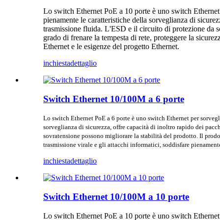
Lo switch Ethernet PoE a 10 porte è uno switch Ethernet p
pienamente le caratteristiche della sorveglianza di sicure
trasmissione fluida. L'ESD e il circuito di protezione d
grado di frenare la tempesta di rete, proteggere la sicurez
Ethernet e le esigenze del progetto Ethernet.
inchiesta
dettaglio
Switch Ethernet 10/100M a 6 porte
Lo switch Ethernet PoE a 6 porte è uno switch Ethernet per sorvegli
sorveglianza di sicurezza, offre capacità di inoltro rapido dei pac
sovratensione possono migliorare la stabilità del prodotto. Il pro
trasmissione virale e gli attacchi informatici, soddisfare pienament
inchiesta
dettaglio
Switch Ethernet 10/100M a 10 porte
Lo switch Ethernet PoE a 10 porte è uno switch Ethernet p