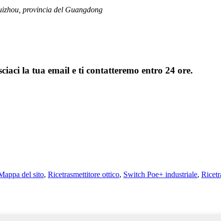
 Huizhou, provincia del Guangdong
sciaci la tua email e ti contatteremo entro 24 ore.
Mappa del sito
,
Ricetrasmettitore ottico
,
Switch Poe+ industriale
,
Ricetr